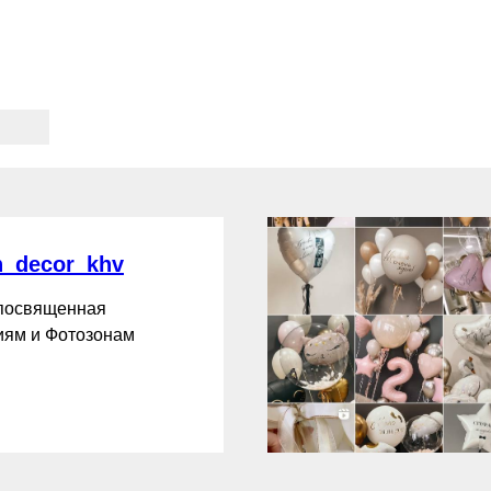
_decor_khv
 посвященная
ям и Фотозонам