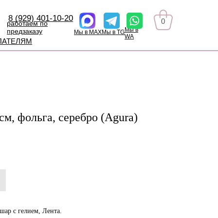
8 (929) 401-10-20
0
работаем по
Мы в
предзаказу
Мы в MAX
Мы в TG
WA
ПАТЕЛЯМ
см, фольга, серебро (Agura)
шар с гелием, Лента.